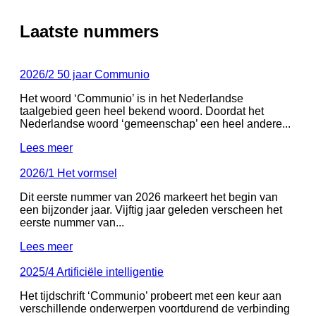
Share on Pinterest
Share on LinkedIn
Laatste nummers
Share on WhatsApp
Share on Email
2026/2 50 jaar Communio
Het woord ‘Communio’ is in het Nederlandse
taalgebied geen heel bekend woord. Doordat het
Nederlandse woord ‘gemeenschap’ een heel andere...
Lees meer
2026/1 Het vormsel
Dit eerste nummer van 2026 markeert het begin van
een bijzonder jaar. Vijftig jaar geleden verscheen het
eerste nummer van...
Lees meer
2025/4 Artificiële intelligentie
Het tijdschrift ‘Communio’ probeert met een keur aan
verschillende onderwerpen voortdurend de verbinding