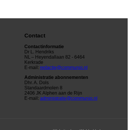
Contact
Contactinformatie
Dr L. Hendriks
NL – Heyendallaan 82 - 6464
Kerkrade
E-mail:
redactie@communio.nl
Administratie abonnementen
Dhr. A. Dols
Standaardmolen 8
2406 JK Alphen aan de Rijn
E-mail:
administratie@communio.nl