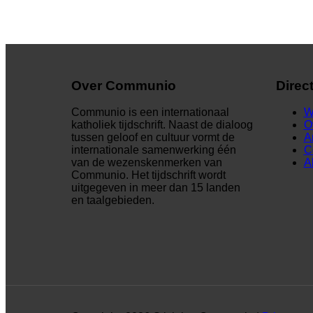
Over Communio
Direc
Communio is een internationaal
W
katholiek tijdschrift. Naast de dialoog
O
tussen geloof en cultuur vormt de
A
internationale samenwerking één
C
van de wezenskenmerken van
A
Communio. Het tijdschrift wordt
uitgegeven in meer dan 15 landen
en taalgebieden.