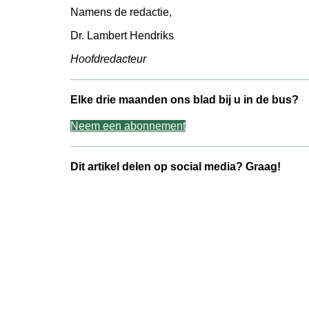
Namens de redactie,
Dr. Lambert Hendriks
Hoofdredacteur
Elke drie maanden ons blad bij u in de bus?
Neem een abonnement
Dit artikel delen op social media? Graag!
Share on Facebook
Share on Twitter
Share on Pinterest
Share on LinkedIn
Share on WhatsApp
Share on Email