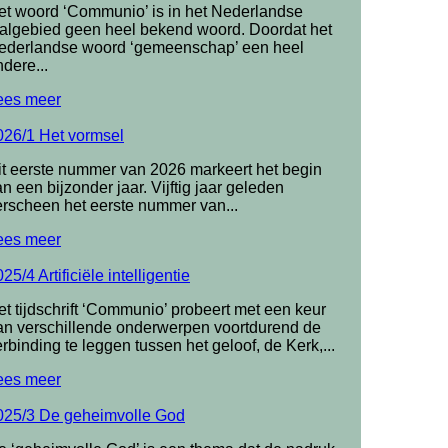
et woord ‘Communio’ is in het Nederlandse
aalgebied geen heel bekend woord. Doordat het
ederlandse woord ‘gemeenschap’ een heel
dere...
ees meer
026/1 Het vormsel
it eerste nummer van 2026 markeert het begin
n een bijzonder jaar. Vijftig jaar geleden
erscheen het eerste nummer van...
ees meer
25/4 Artificiële intelligentie
et tijdschrift ‘Communio’ probeert met een keur
an verschillende onderwerpen voortdurend de
rbinding te leggen tussen het geloof, de Kerk,...
ees meer
025/3 De geheimvolle God