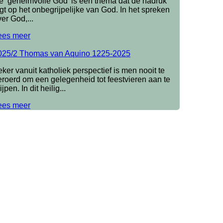
e ‘geheimvolle God’ is een thema dat de nadruk
gt op het onbegrijpelijke van God. In het spreken
er God,...
ees meer
025/2 Thomas van Aquino 1225-2025
ker vanuit katholiek perspectief is men nooit te
eroerd om een gelegenheid tot feestvieren aan te
ijpen. In dit heilig...
ees meer