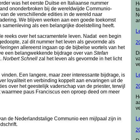
 eerder was het eerste Duitse en Italiaanse nummer
H
land ononderbroken bij de wereldwijde Communio-
t
s van de verschillende edities in de wereld naar
N
gadering. We blijven werken aan een goede toekomst
an
en samenleving als een belangrijke doelstelling heeft.
L
n de reeks over het sacramentele leven. Nadat een begin
 gedoopte, zal dit nummer het leven als gevormde als
2
Wieringen
allereerst ingaan op de bijbelse wortels van het
D
we een belangwekkende bijdrage over van
Stefan
va
k.
Norbert Schnell
zal het leven als gevormde in het licht
v
L
 vinden. Een langere, maar zeer interessante bijdrage, is
ver loyaliteit en verbinding koppelt aan ervaringen uit de
20
es over het geestelijk vaderschap van de priester, terwijl
t waarmee paus Franciscus een oproep deed om meer
H
a
ve
L
van de Nederlandstalige Communio een mijlpaal zijn in
dschrift.
2