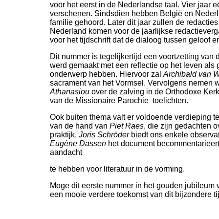
voor het eerst in de Nederlandse taal. Vier jaar
verschenen. Sindsdien hebben België en Neder
familie gehoord. Later dit jaar zullen de redactie
Nederland komen voor de jaarlijkse redactiever
voor het tijdschrift dat de dialoog tussen geloof 
Dit nummer is tegelijkertijd een voortzetting va
werd gemaakt met een reflectie op het leven als
onderwerp hebben. Hiervoor zal
Archibald van 
sacrament van het Vormsel. Vervolgens nemen 
Athanasiou
over de zalving in de Orthodoxe Ker
van de Missionaire Parochie toelichten.
Ook buiten thema valt er voldoende verdieping te
van de hand van
Piet Raes
, die zijn gedachten o
praktijk.
Joris Schröder
biedt ons enkele observati
Eugène Dassen
het document becommentarieer
aandacht
te hebben voor literatuur in de vorming.
Moge dit eerste nummer in het gouden jubileum 
een mooie verdere toekomst van dit bijzondere tij