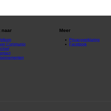
t naar
Meer
elkom
Privacyverklaring
ver Communio
Facebook
rchief
ontact
bonnementen