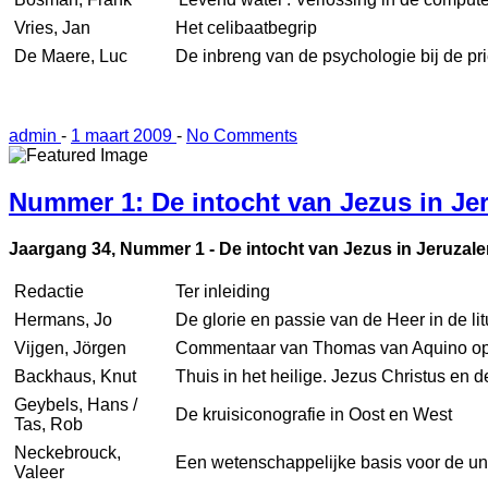
Vries, Jan
Het celibaatbegrip
De Maere, Luc
De inbreng van de psychologie bij de pr
admin
-
1 maart 2009
-
No Comments
Nummer 1: De intocht van Jezus in Je
Jaargang 34, Nummer 1 - De intocht van Jezus in Jeruzal
Redactie
Ter inleiding
Hermans, Jo
De glorie en passie van de Heer in de l
Vijgen, Jörgen
Commentaar van Thomas van Aquino op J
Backhaus, Knut
Thuis in het heilige. Jezus Christus en 
Geybels, Hans /
De kruisiconografie in Oost en West
Tas, Rob
Neckebrouck,
Een wetenschappelijke basis voor de uni
Valeer