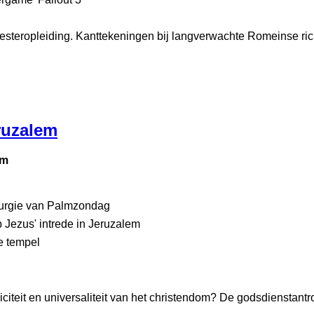
iesteropleiding. Kanttekeningen bij langverwachte Romeinse ric
ruzalem
em
iturgie van Palmzondag
ezus' intrede in Jeruzalem
de tempel
citeit en universaliteit van het christendom? De godsdienstant