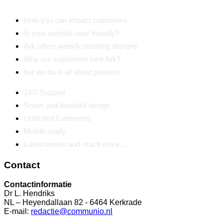
How you can impact customers
Is your website user friendly?
Ark offers weekly stunning designs.
Why our customers love Ark?
hat we do is all about passion
24/7 Support
Smart and beautiful design
Unlimited Eelements
Mobile ready
Latest trends and much more...
Contact
Contactinformatie
Dr L. Hendriks
NL – Heyendallaan 82 - 6464 Kerkrade
E-mail:
redactie@communio.nl