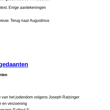
ontext. Enige aantekeningen
e eeuw. Terug naar Augustinus
 gedaanten
nten
ie van het jodendom volgens Joseph Ratzinger
te en verzoening
rgame 'Fallout 3'