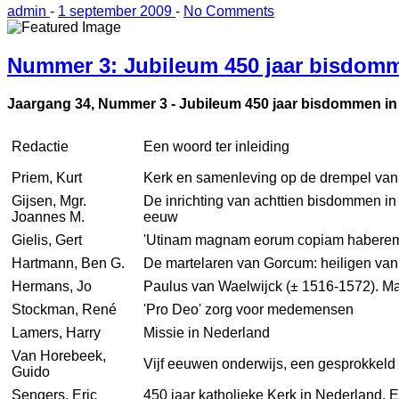
admin
-
1 september 2009
-
No Comments
Nummer 3: Jubileum 450 jaar bisdom
Jaargang 34, Nummer 3 - Jubileum 450 jaar bisdommen i
Redactie
Een woord ter inleiding
Priem, Kurt
Kerk en samenleving op de drempel van 
Gijsen, Mgr.
De inrichting van achttien bisdommen in
Joannes M.
eeuw
Gielis, Gert
'Utinam magnam eorum copiam haberemu
Hartmann, Ben G.
De martelaren van Gorcum: heiligen va
Hermans, Jo
Paulus van Waelwijck (± 1516-1572). Ma
Stockman, René
'Pro Deo' zorg voor medemensen
Lamers, Harry
Missie in Nederland
Van Horebeek,
Vijf eeuwen onderwijs, een gesprokkeld 
Guido
Sengers, Eric
450 jaar katholieke Kerk in Nederland. 