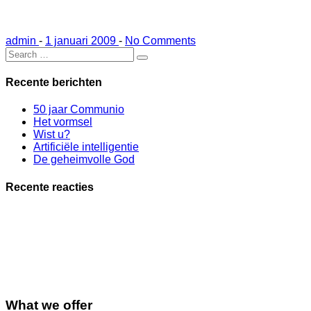
admin
-
1 januari 2009
-
No Comments
Recente berichten
50 jaar Communio
Het vormsel
Wist u?
Artificiële intelligentie
De geheimvolle God
Recente reacties
What we offer